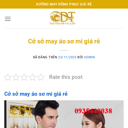
Chuyển
XƯỞNG MAY ĐỒNG PHỤC GIÁ RẺ
đến
nội
dung
Cở sở may áo sơ mi giá rẻ
ĐÃ ĐĂNG TRÊN
23/11/2025
BỞI
ADMIN
Rate this post
Cở sở may áo sơ mi giá rẻ