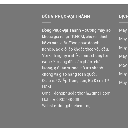
ĐỒNG PHỤC ĐẠI THÀNH
DỊC
Đồng Phục Đại Thành
– xưởng may áo
May 
khoác giá rẻ tại TP.HCM, chuyên thiết
May 
kế và sản xuất đồng phục doanh
May 
nghiệp, áo gió, áo khoác theo yêu cầu.
Với kinh nghiệm nhiều năm, chúng tôi
May 
cam kết mang đến sản phẩm chất
May 
lượng, giá tận xưởng, hỗ trợ nhanh
May 
chóng và giao hàng toàn quốc.
Địa chỉ: 42/ Ấp Trung Lân, Bà Điểm, TP
May 
HCM
Gmail: dongphucdaithanh@gmail.com
Hotline: 0935440038
Website: dongphuchcm.org