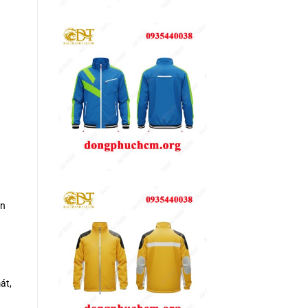
ện
át,