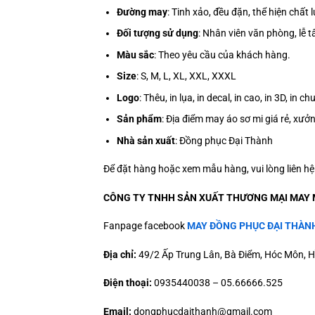
Đường may
: Tinh xảo, đều đặn, thể hiện chất
Đối tượng sử dụng
: Nhân viên văn phòng, lễ
Màu sắc
:
Theo yêu cầu của khách hàng.
Size
: S, M, L, XL, XXL, XXXL
Logo
: Thêu, in lụa, in decal, in cao, in 3D, i
Sản phẩm
: Địa điểm may áo sơ mi giá rẻ, xư
Nhà sản xuất
: Đồng phục Đại Thành
Để đặt hàng hoặc xem mẫu hàng, vui lòng liên h
CÔNG TY TNHH SẢN XUẤT THƯƠNG MẠI MAY 
Fanpage facebook
MAY ĐỒNG PHỤC ĐẠI THÀN
Địa chỉ:
49/2 Ấp Trung Lân, Bà Điểm, Hóc Môn, H
Điện thoại:
0935440038 – 05.66666.525
Email:
dongphucdaithanh@gmail.com