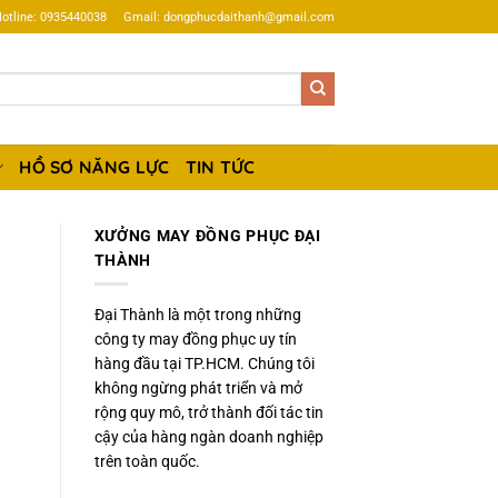
otline: 0935440038
Gmail: dongphucdaithanh@gmail.com
HỒ SƠ NĂNG LỰC
TIN TỨC
XƯỞNG MAY ĐỒNG PHỤC ĐẠI
THÀNH
Đại Thành là một trong những
công ty may đồng phục uy tín
hàng đầu tại TP.HCM. Chúng tôi
không ngừng phát triển và mở
rộng quy mô, trở thành đối tác tin
cậy của hàng ngàn doanh nghiệp
trên toàn quốc.