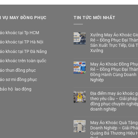
H VỤ MAY ĐỒNG PHỤC
TIN TỨC MỚI NHẤT
áo khoác tại Tp HCM
Xưởng May Áo Khoác Gió
Rẻ – Đồng Phục Đại Thà
áo khoác tại TP Hà Nội
Sản Xuất Trực Tiếp, Giá 
Xưởng
áo khoác tại TP Đà Nẵng
áo khoác trên toàn quốc
May Áo Khoác Đồng Phụ
Rẻ – Đồng Phục Đại Thà
áo thun đồng phục
Đồng Hành Cùng Doanh
áo sơ mi đồng phục
Nghiệp
bảo hộ lao động
Địa điểm may áo khoác gi
theo yêu cầu – Giải pháp
đồng phục chuyên nghiệ
doanh nghiệp
May Áo Khoác Quà Tặng
Doanh Nghiệp – Giải Ph
Quảng Bá Thương Hiệu H