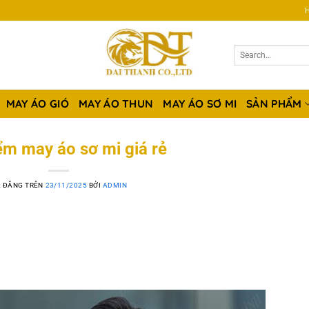
H
MAY ÁO GIÓ
MAY ÁO THUN
MAY ÁO SƠ MI
SẢN PHẨM
ểm may áo sơ mi giá rẻ
 ĐĂNG TRÊN
23/11/2025
BỞI
ADMIN