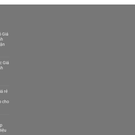
 Giá
nh
Tận
c Giá
nh
á rẻ
p cho
áp
iệu