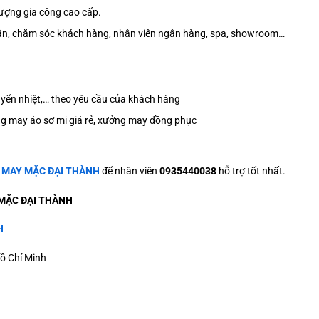
 lượng gia công cao cấp.
 tân, chăm sóc khách hàng, nhân viên ngân hàng, spa, showroom…
n chuyển nhiệt,… theo yêu cầu của khách hàng
ởng may áo sơ mi giá rẻ, xưởng may đồng phục
ệ
MAY MẶC ĐẠI THÀNH
để nhân viên
0935440038
hỗ trợ tốt nhất.
MẶC ĐẠI THÀNH
H
ồ Chí Minh