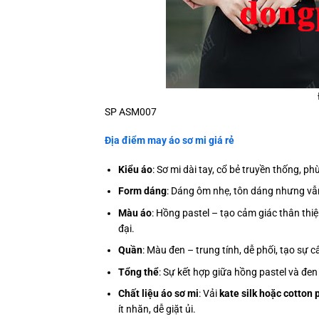
SP ASM007
Địa điểm may áo sơ mi giá rẻ
Kiểu áo
: Sơ mi dài tay, cổ bẻ truyền thống, p
Form dáng
: Dáng ôm nhẹ, tôn dáng nhưng vẫn
Màu áo
: Hồng pastel – tạo cảm giác thân thiệ
đại.
Quần
: Màu đen – trung tính, dễ phối, tạo sự 
Tổng thể
: Sự kết hợp giữa hồng pastel và đen
Chất liệu áo sơ mi
: Vải
kate silk hoặc cotton
ít nhăn, dễ giặt ủi.