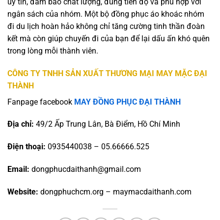
uy tín, đảm bảo chất lượng, đúng tiến độ và phù hợp với
ngân sách của nhóm. Một bộ đồng phục áo khoác nhóm
đi du lịch hoàn hảo không chỉ tăng cường tinh thần đoàn
kết mà còn giúp chuyến đi của bạn để lại dấu ấn khó quên
trong lòng mỗi thành viên.
CÔNG TY TNHH SẢN XUẤT THƯƠNG MẠI MAY MẶC ĐẠI
THÀNH
Fanpage facebook
MAY ĐỒNG PHỤC ĐẠI THÀNH
Địa chỉ:
49/2 Ấp Trung Lân, Bà Điểm, Hồ Chí Minh
Điện thoại:
0935440038 – 05.66666.525
Email:
dongphucdaithanh@gmail.com
Website:
dongphuchcm.org – maymacdaithanh.com