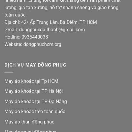
nhiều năm, chúng tôi cam kết mang đến sản phẩm chất
lượng, giá tận xưởng, hỗ trợ nhanh chóng và giao hàng
toàn quốc.
Địa chỉ: 42/ Ấp Trung Lân, Bà Điểm, TP HCM
Gmail: dongphucdaithanh@gmail.com
Hotline: 0935440038
Website: dongphuchcm.org
DỊCH VỤ MAY ĐỒNG PHỤC
May áo khoác tại Tp HCM
May áo khoác tại TP Hà Nội
May áo khoác tại TP Đà Nẵng
May áo khoác trên toàn quốc
May áo thun đồng phục