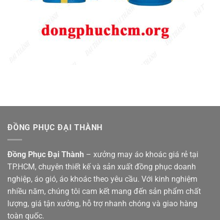
ĐỒNG PHỤC ĐẠI THÀNH
Đồng Phục Đại Thành
– xưởng may áo khoác giá rẻ tại
TP.HCM, chuyên thiết kế và sản xuất đồng phục doanh
nghiệp, áo gió, áo khoác theo yêu cầu. Với kinh nghiệm
nhiều năm, chúng tôi cam kết mang đến sản phẩm chất
lượng, giá tận xưởng, hỗ trợ nhanh chóng và giao hàng
toàn quốc.