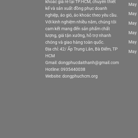
khoác giá rẻ tại TP.HCM, chuyên thiết
May 
kế và sản xuất đồng phục doanh
May 
nghiệp, áo gió, áo khoác theo yêu cầu.
Với kinh nghiệm nhiều năm, chúng tôi
May 
cam kết mang đến sản phẩm chất
May 
lượng, giá tận xưởng, hỗ trợ nhanh
May 
chóng và giao hàng toàn quốc.
Địa chỉ: 42/ Ấp Trung Lân, Bà Điểm, TP
May 
HCM
Gmail: dongphucdaithanh@gmail.com
Hotline: 0935440038
Website: dongphuchcm.org