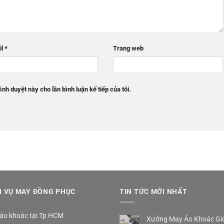
il
*
Trang web
ình duyệt này cho lần bình luận kế tiếp của tôi.
H VỤ MAY ĐỒNG PHỤC
TIN TỨC MỚI NHẤT
áo khoác tại Tp HCM
Xưởng May Áo Khoác Gió