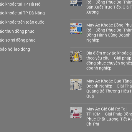
Rẻ – Đồng Phục Đại Thà
áo khoác tại TP Hà Nội
Sản Xuất Trực Tiếp, Giá 
Xưởng
áo khoác tại TP Đà Nẵng
áo khoác trên toàn quốc
May Áo Khoác Đồng Phụ
Rẻ – Đồng Phục Đại Thà
áo thun đồng phục
Đồng Hành Cùng Doanh
áo sơ mi đồng phục
Nghiệp
bảo hộ lao động
Địa điểm may áo khoác gi
theo yêu cầu – Giải pháp
đồng phục chuyên nghiệ
doanh nghiệp
May Áo Khoác Quà Tặng
Doanh Nghiệp – Giải Ph
Quảng Bá Thương Hiệu H
Quả
May Áo Gió Giá Rẻ Tại
TPHCM – Giải Pháp Đồn
Phục Chất Lượng, Tiết K
Chi Phí