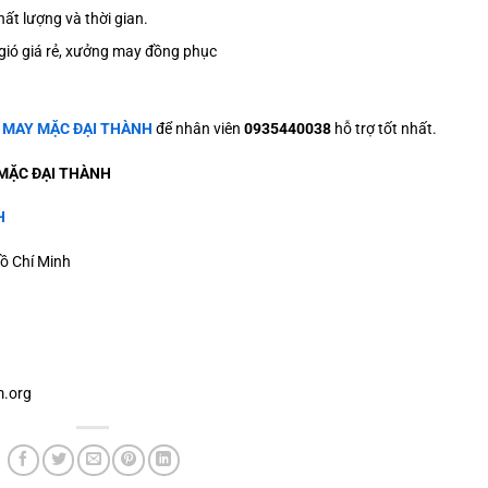
ất lượng và thời gian.
ió giá rẻ, xưởng may đồng phục
ệ
MAY MẶC ĐẠI THÀNH
để nhân viên
0935440038
hỗ trợ tốt nhất.
MẶC ĐẠI THÀNH
H
ồ Chí Minh
.org