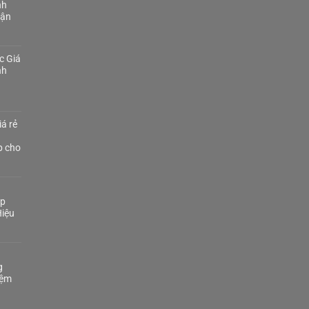
nh
Tận
c Giá
nh
á rẻ
p cho
áp
iệu
g
iệm