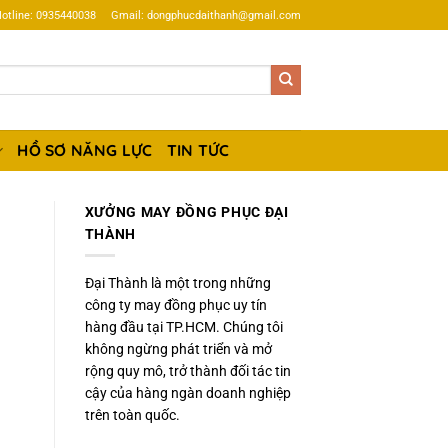
otline: 0935440038
Gmail: dongphucdaithanh@gmail.com
HỒ SƠ NĂNG LỰC
TIN TỨC
XƯỞNG MAY ĐỒNG PHỤC ĐẠI
THÀNH
Đại Thành là một trong những
công ty may đồng phục uy tín
hàng đầu tại TP.HCM. Chúng tôi
không ngừng phát triển và mở
rộng quy mô, trở thành đối tác tin
cậy của hàng ngàn doanh nghiệp
trên toàn quốc.