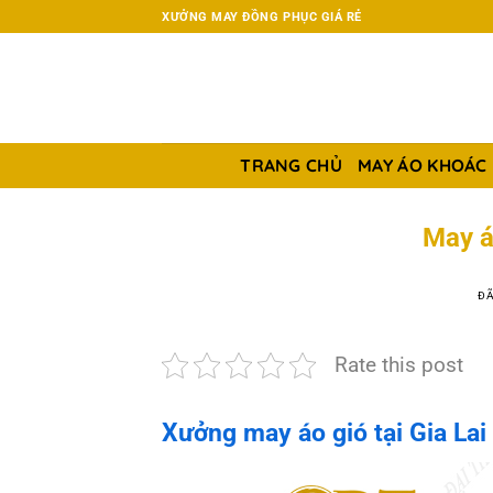
Chuyển
XƯỞNG MAY ĐỒNG PHỤC GIÁ RẺ
đến
nội
dung
TRANG CHỦ
MAY ÁO KHOÁC
May áo
ĐÃ
Rate this post
Xưởng may áo gió tại Gia Lai 