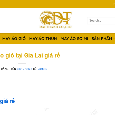
H
MAY ÁO GIÓ
MAY ÁO THUN
MAY ÁO SƠ MI
SẢN PHẨM
 gió tại Gia Lai giá rẻ
 ĐĂNG TRÊN
03/12/2025
BỞI
ADMIN
giá rẻ