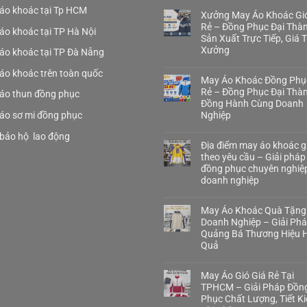
áo khoác tại Tp HCM
Xưởng May Áo Khoác Gió
Rẻ – Đồng Phục Đại Thà
áo khoác tại TP Hà Nội
Sản Xuất Trực Tiếp, Giá 
Xưởng
áo khoác tại TP Đà Nẵng
áo khoác trên toàn quốc
May Áo Khoác Đồng Phụ
Rẻ – Đồng Phục Đại Thà
áo thun đồng phục
Đồng Hành Cùng Doanh
áo sơ mi đồng phục
Nghiệp
bảo hộ lao động
Địa điểm may áo khoác gi
theo yêu cầu – Giải pháp
đồng phục chuyên nghiệ
doanh nghiệp
May Áo Khoác Quà Tặng
Doanh Nghiệp – Giải Ph
Quảng Bá Thương Hiệu H
Quả
May Áo Gió Giá Rẻ Tại
TPHCM – Giải Pháp Đồn
Phục Chất Lượng, Tiết K