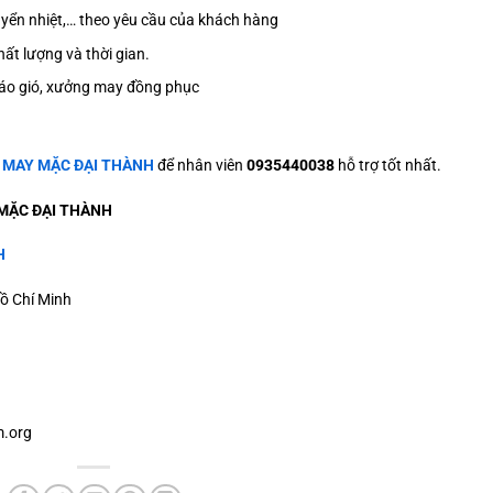
 chuyển nhiệt,… theo yêu cầu của khách hàng
ất lượng và thời gian.
áo gió, xưởng may đồng phục
ệ
MAY MẶC ĐẠI THÀNH
để nhân viên
0935440038
hỗ trợ tốt nhất.
MẶC ĐẠI THÀNH
H
ồ Chí Minh
.org