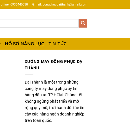
otline: 0935440038
Gmail: dongphucdaithanh@gmail.com
HỒ SƠ NĂNG LỰC
TIN TỨC
XƯỞNG MAY ĐỒNG PHỤC ĐẠI
THÀNH
Đại Thành là một trong những
công ty may đồng phục uy tín
hàng đầu tại TP.HCM. Chúng tôi
không ngừng phát triển và mở
rộng quy mô, trở thành đối tác tin
cậy của hàng ngàn doanh nghiệp
trên toàn quốc.