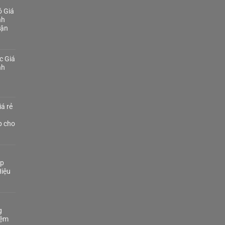
 Giá
nh
Tận
c Giá
nh
á rẻ
p cho
áp
iệu
g
iệm