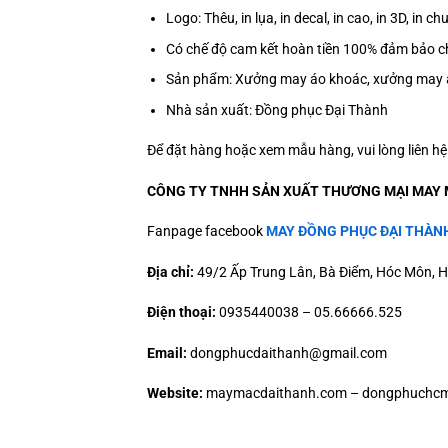
Logo: Thêu, in lụa, in decal, in cao, in 3D, in
Có chế độ cam kết hoàn tiền 100% đảm bảo ch
Sản phẩm: Xưởng may áo khoác, xưởng may 
Nhà sản xuất: Đồng phục Đại Thành
Để đặt hàng hoặc xem mẫu hàng, vui lòng liên h
CÔNG TY TNHH SẢN XUẤT THƯƠNG MẠI MAY 
Fanpage facebook
MAY ĐỒNG PHỤC ĐẠI THÀN
Địa chỉ:
49/2 Ấp Trung Lân, Bà Điểm, Hóc Môn, H
Điện thoại:
0935440038 – 05.66666.525
Email:
dongphucdaithanh@gmail.com
Website:
maymacdaithanh.com – dongphuchcm