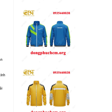
ận
tính
ải