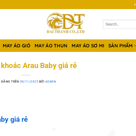
H
MAY ÁO GIÓ
MAY ÁO THUN
MAY ÁO SƠ MI
SẢN PHẨM
khoác Arau Baby giá rẻ
 ĐĂNG TRÊN
09/11/2025
BỞI
ADMIN
by giá rẻ