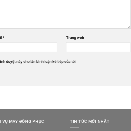
il
*
Trang web
ình duyệt này cho lần bình luận kế tiếp của tôi.
H VỤ MAY ĐỒNG PHỤC
TIN TỨC MỚI NHẤT