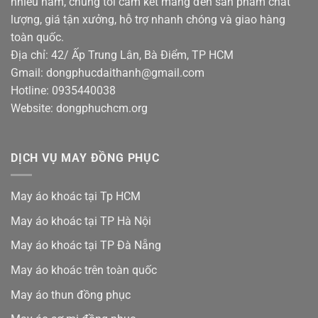
nhiều năm, chúng tôi cam kết mang đến sản phẩm chất
lượng, giá tận xưởng, hỗ trợ nhanh chóng và giao hàng
toàn quốc.
Địa chỉ: 42/ Ấp Trung Lân, Bà Điểm, TP HCM
Gmail: dongphucdaithanh@gmail.com
Hotline: 0935440038
Website: dongphuchcm.org
DỊCH VỤ MAY ĐỒNG PHỤC
May áo khoác tại Tp HCM
May áo khoác tại TP Hà Nội
May áo khoác tại TP Đà Nẵng
May áo khoác trên toàn quốc
May áo thun đồng phục