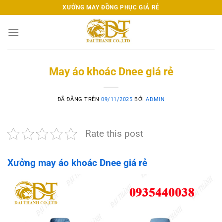
Chuyển
XƯỞNG MAY ĐỒNG PHỤC GIÁ RẺ
đến
nội
dung
May áo khoác Dnee giá rẻ
ĐÃ ĐĂNG TRÊN
09/11/2025
BỞI
ADMIN
Rate this post
Xưởng may áo khoác Dnee giá rẻ