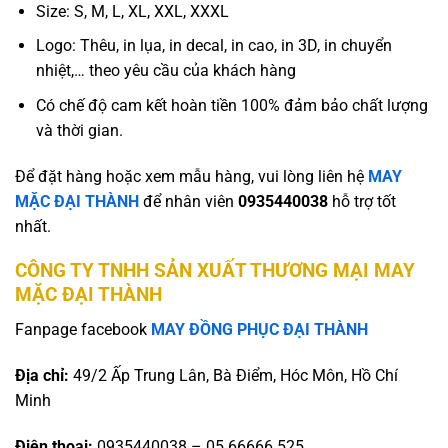
Size: S, M, L, XL, XXL, XXXL
Logo: Thêu, in lụa, in decal, in cao, in 3D, in chuyển
nhiệt,… theo yêu cầu của khách hàng
Có chế độ cam kết hoàn tiền 100% đảm bảo chất lượng
và thời gian.
Để đặt hàng hoặc xem mẫu hàng, vui lòng liên hệ
MAY
MẶC ĐẠI THÀNH
để nhân viên
0935440038
hỗ trợ tốt
nhất.
CÔNG TY TNHH SẢN XUẤT THƯƠNG MẠI MAY
MẶC ĐẠI THÀNH
Fanpage facebook
MAY ĐỒNG PHỤC ĐẠI THÀNH
Địa chỉ:
49/2 Ấp Trung Lân, Bà Điểm, Hóc Môn, Hồ Chí
Minh
Điện thoại:
0935440038 – 05.66666.525