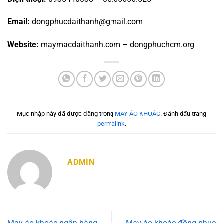
Email:
dongphucdaithanh@gmail.com
Website:
maymacdaithanh.com – dongphuchcm.org
Mục nhập này đã được đăng trong
MAY ÁO KHOÁC
. Đánh dấu trang
permalink
.
ADMIN
May áo khoác ngân hàng
May áo khoác đồng phục