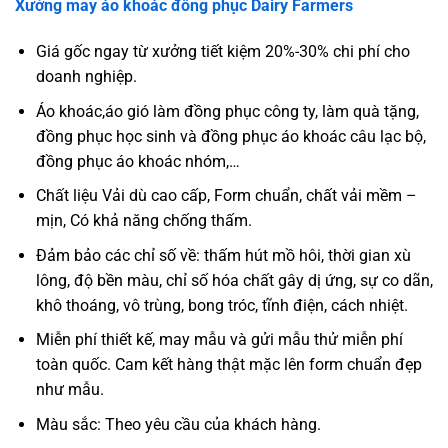
Xưởng may áo khoác đồng phục Dairy Farmers
Giá gốc ngay từ xưởng tiết kiệm 20%-30% chi phí cho
doanh nghiệp.
Áo khoác,áo gió làm đồng phục công ty, làm quà tặng,
đồng phục học sinh và đồng phục áo khoác câu lạc bộ,
đồng phục áo khoác nhóm,…
Chất liệu Vải dù cao cấp, Form chuẩn, chất vải mềm –
mịn, Có khả năng chống thấm.
Đảm bảo các chỉ số về: thấm hút mồ hôi, thời gian xù
lông, độ bền màu, chỉ số hóa chất gây dị ứng, sự co dãn,
khô thoáng, vô trùng, bong tróc, tĩnh điện, cách nhiệt.
Miễn phí thiết kế, may mẫu và gửi mẫu thử miễn phí
toàn quốc. Cam kết hàng thật mặc lên form chuẩn đẹp
như mẫu.
Màu sắc: Theo yêu cầu của khách hàng.