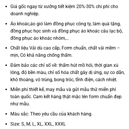
Giá gốc ngay từ xưởng tiết kiệm 20%-30% chi phí cho
doanh nghiệp.
Áo khoác,áo gió làm đồng phục công ty, làm quà tặng,
đồng phục học sinh và đồng phục áo khoác câu lạc bộ,
đồng phục áo khoác nhóm,…
Chất liệu Vải dù cao cấp, Form chuẩn, chất vải mềm –
mịn, Có khả năng chống thấm.
Đảm bảo các chỉ số về: thấm hút mồ hôi, thời gian xù
lông, độ bền màu, chỉ số hóa chất gây dị ứng, sự co dãn,
khô thoáng, vô trùng, bong tróc, tĩnh điện, cách nhiệt.
Miễn phí thiết kế, may mẫu và gửi mẫu thử miễn phí
toàn quốc. Cam kết hàng thật mặc lên form chuẩn đẹp
như mẫu.
Màu sắc: Theo yêu cầu của khách hàng.
Size: S, M, L, XL, XXL, XXXL