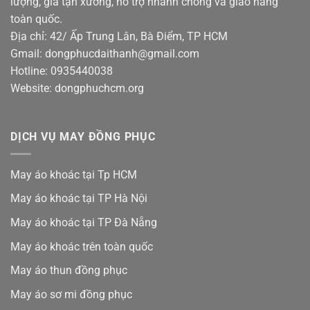
lượng, giá tận xưởng, hỗ trợ nhanh chóng và giao hàng
toàn quốc.
Địa chỉ: 42/ Ấp Trung Lân, Bà Điểm, TP HCM
Gmail: dongphucdaithanh@gmail.com
Hotline: 0935440038
Website: dongphuchcm.org
DỊCH VỤ MAY ĐỒNG PHỤC
May áo khoác tại Tp HCM
May áo khoác tại TP Hà Nội
May áo khoác tại TP Đà Nẵng
May áo khoác trên toàn quốc
May áo thun đồng phục
May áo sơ mi đồng phục