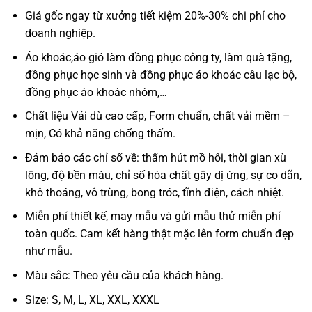
Giá gốc ngay từ xưởng tiết kiệm 20%-30% chi phí cho
doanh nghiệp.
Áo khoác,áo gió làm đồng phục công ty, làm quà tặng,
đồng phục học sinh và đồng phục áo khoác câu lạc bộ,
đồng phục áo khoác nhóm,…
Chất liệu Vải dù cao cấp, Form chuẩn, chất vải mềm –
mịn, Có khả năng chống thấm.
Đảm bảo các chỉ số về: thấm hút mồ hôi, thời gian xù
lông, độ bền màu, chỉ số hóa chất gây dị ứng, sự co dãn,
khô thoáng, vô trùng, bong tróc, tĩnh điện, cách nhiệt.
Miễn phí thiết kế, may mẫu và gửi mẫu thử miễn phí
toàn quốc. Cam kết hàng thật mặc lên form chuẩn đẹp
như mẫu.
Màu sắc: Theo yêu cầu của khách hàng.
Size: S, M, L, XL, XXL, XXXL