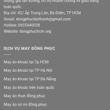
lượng, giá tận xưởng, hỗ trợ nhanh chóng và giao hàng
toàn quốc.
Địa chỉ: 42/ Ấp Trung Lân, Bà Điểm, TP HCM
Gmail: dongphucdaithanh@gmail.com
Hotline: 0935440038
Website: dongphuchcm.org
DỊCH VỤ MAY ĐỒNG PHỤC
May áo khoác tại Tp HCM
May áo khoác tại TP Hà Nội
May áo khoác tại TP Đà Nẵng
May áo khoác trên toàn quốc
May áo thun đồng phục
May áo sơ mi đồng phục