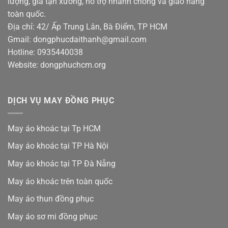
lượng, giá tận xưởng, hỗ trợ nhanh chóng và giao hàng
toàn quốc.
Địa chỉ: 42/ Ấp Trung Lân, Bà Điểm, TP HCM
Gmail: dongphucdaithanh@gmail.com
Hotline: 0935440038
Website: dongphuchcm.org
DỊCH VỤ MAY ĐỒNG PHỤC
May áo khoác tại Tp HCM
May áo khoác tại TP Hà Nội
May áo khoác tại TP Đà Nẵng
May áo khoác trên toàn quốc
May áo thun đồng phục
May áo sơ mi đồng phục