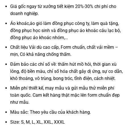
Giá gốc ngay từ xưởng tiết kiệm 20%-30% chi phí cho
doanh nghiệp.
Áo khoác,áo gió làm đồng phục công ty, làm quà tặng,
đồng phục học sinh và đồng phục áo khoác câu lạc bộ,
đồng phục áo khoác nhóm,…
Chất liệu Vải dù cao cấp, Form chuẩn, chất vải mềm –
mịn, Có khả năng chống thấm.
Đảm bảo các chỉ số về: thấm hút mồ hôi, thời gian xù
lông, độ bền màu, chỉ số hóa chất gây dị ứng, sự co dãn,
khô thoáng, vô trùng, bong tróc, tĩnh điện, cách nhiệt.
Miễn phí thiết kế, may mẫu và gửi mẫu thử miễn phí
toàn quốc. Cam kết hàng thật mặc lên form chuẩn đẹp
như mẫu.
Màu sắc: Theo yêu cầu của khách hàng.
Size: S, M, L, XL, XXL, XXXL