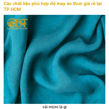
Các chất liệu phù hợp để may áo thun giá rẻ tại
TP HCM
vải micro là gì