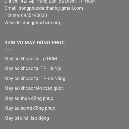
Địa chỉ: 42/ Ấp Trung Lân, Bà Điểm, TP HCM
Gmail: dongphucdaithanh@gmail.com
Hotline: 0935440038
Website: dongphuchcm.org
DỊCH VỤ MAY ĐỒNG PHỤC
May áo khoác tại Tp HCM
May áo khoác tại TP Hà Nội
May áo khoác tại TP Đà Nẵng
May áo khoác trên toàn quốc
May áo thun đồng phục
May áo sơ mi đồng phục
May bảo hộ lao động