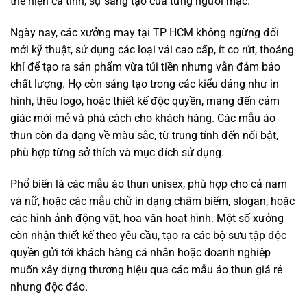
thể hiện cá tính, sự sáng tạo của từng người mặc.
Ngày nay, các xưởng may tại TP HCM không ngừng đổi
mới kỹ thuật, sử dụng các loại vải cao cấp, ít co rút, thoáng
khí để tạo ra sản phẩm vừa túi tiền nhưng vẫn đảm bảo
chất lượng. Họ còn sáng tạo trong các kiểu dáng như in
hình, thêu logo, hoặc thiết kế độc quyền, mang đến cảm
giác mới mẻ và phá cách cho khách hàng. Các mẫu áo
thun còn đa dạng về màu sắc, từ trung tính đến nổi bật,
phù hợp từng sở thích và mục đích sử dụng.
Phổ biến là các mẫu áo thun unisex, phù hợp cho cả nam
và nữ, hoặc các mẫu chữ in dạng châm biếm, slogan, hoặc
các hình ảnh động vật, hoa văn hoạt hình. Một số xưởng
còn nhận thiết kế theo yêu cầu, tạo ra các bộ sưu tập độc
quyền gửi tới khách hàng cá nhân hoặc doanh nghiệp
muốn xây dựng thương hiệu qua các mẫu áo thun giá rẻ
nhưng độc đáo.